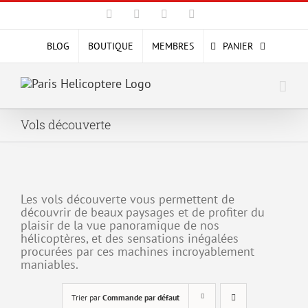
Passer
Facebook
X
YouTube
Instagram
au
contenu
BLOG
BOUTIQUE
MEMBRES
PANIER
Vols découverte
Les vols découverte vous permettent de
découvrir de beaux paysages et de profiter du
plaisir de la vue panoramique de nos
hélicoptères, et des sensations inégalées
procurées par ces machines incroyablement
maniables.
Trier par
Commande par défaut