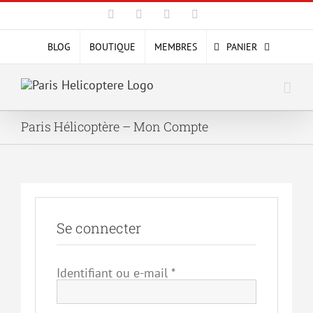
Passer
Facebook
X
YouTube
Instagram
au
contenu
BLOG
BOUTIQUE
MEMBRES
PANIER
Paris Hélicoptère – Mon Compte
Se connecter
Identifiant ou e-mail
*