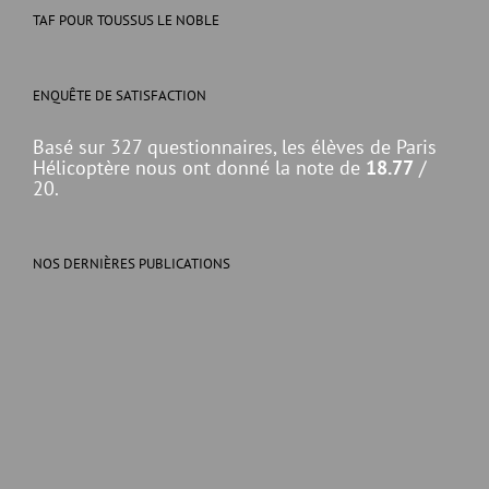
TAF POUR TOUSSUS LE NOBLE
ENQUÊTE DE SATISFACTION
Basé sur 327 questionnaires, les élèves de Paris
Hélicoptère nous ont donné la note de
18.77
/
20.
NOS DERNIÈRES PUBLICATIONS