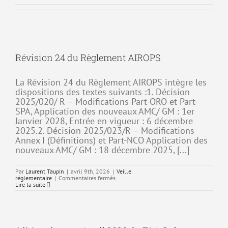
Révision 24 du Règlement AIROPS
La Révision 24 du Règlement AIROPS intègre les
dispositions des textes suivants :1. Décision
2025/020/ R – Modifications Part-ORO et Part-
SPA, Application des nouveaux AMC/ GM : 1er
Janvier 2028, Entrée en vigueur : 6 décembre
2025.2. Décision 2025/023/R – Modifications
Annex I (Définitions) et Part-NCO Application des
nouveaux AMC/ GM : 18 décembre 2025, [...]
Par
Laurent Taupin
|
avril 9th, 2026
|
Veille
sur
réglementaire
|
Commentaires fermés
Révision
Lire la suite
24
du
Règlement
AIROPS