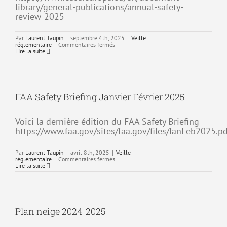
library/general-publications/annual-safety-
review-2025
Par
Laurent Taupin
|
septembre 4th, 2025
|
Veille
sur
réglementaire
|
Commentaires fermés
Rapport
Lire la suite
annuel
de
sécurité
(ASR)
2025
de
FAA Safety Briefing Janvier Février 2025
l’EASA
Voici la dernière édition du FAA Safety Briefing
https://www.faa.gov/sites/faa.gov/files/JanFeb2025.p
Par
Laurent Taupin
|
avril 8th, 2025
|
Veille
sur
réglementaire
|
Commentaires fermés
FAA
Lire la suite
Safety
Briefing
Janvier
Février
2025
Plan neige 2024-2025