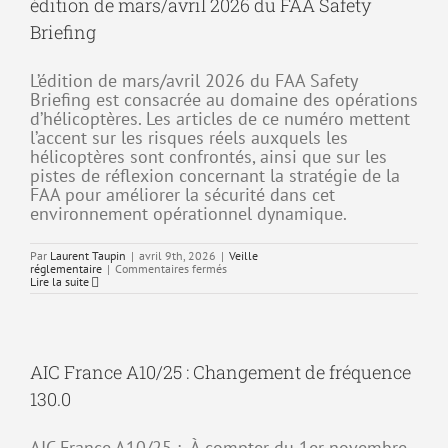
édition de mars/avril 2026 du FAA Safety
Briefing
L’édition de mars/avril 2026 du FAA Safety
Briefing est consacrée au domaine des opérations
d’hélicoptères. Les articles de ce numéro mettent
l’accent sur les risques réels auxquels les
hélicoptères sont confrontés, ainsi que sur les
pistes de réflexion concernant la stratégie de la
FAA pour améliorer la sécurité dans cet
environnement opérationnel dynamique.
Par
Laurent Taupin
|
avril 9th, 2026
|
Veille
sur
réglementaire
|
Commentaires fermés
édition
Lire la suite
de
mars/avril
2026
du
FAA
Safety
AIC France A10/25 : Changement de fréquence
Briefing
130.0
AIC France A10/25 : À compter du 1er novembre