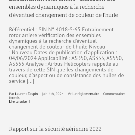
forêt
ensembles dynamiques à la recherche
et
de
d’éventuel changement de couleur de l’huile
végétation
Référentiel : SIN N° 4018-S-65 Entraînement
rotor arriere vérification des ensembles
dynamiques à la recherche d'éventuel
changement de couleur de l'huile Niveau
: Nouveau Dates de publication d'application :
04/06/2024 Applicabilité : AS350, AS355, AS550,
AS555 Analyse : Airbus Helicopters rappelle au
travers de cette SIN que les changements de
couleur, d'aspect ou de consistance des huiles de
service [...]
Par
Laurent Taupin
|
juin 4th, 2024
|
Veille réglementaire
|
Commentaires
sur
fermés
Entraînement
Lire la suite
rotor
arriere
vérification
des
ensembles
dynamiques
Rapport sur la sécurité aérienne 2022
à
la