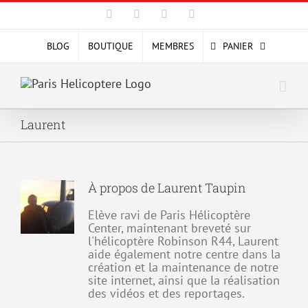
Passer
Facebook
X
YouTube
Instagram
au
contenu
BLOG
BOUTIQUE
MEMBRES
PANIER
Laurent
À propos de
Laurent Taupin
Elève ravi de Paris Hélicoptère
Center, maintenant breveté sur
l'hélicoptère Robinson R44, Laurent
aide également notre centre dans la
création et la maintenance de notre
site internet, ainsi que la réalisation
des vidéos et des reportages.