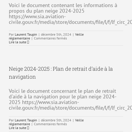
Voici le document contenant les informations à
propos du plan neige 2024-2025
https://www.sia.aviation-
civile.gouv.fr/media/store/documents/file/l/f/lf_circ_
Par
Laurent Taupin
|
décembre 5th, 2024
|
Veille
sur
réglementaire
|
Commentaires fermés
Plan
Lire la suite
neige
2024-
2025
Neige 2024-2025 : Plan de retrait d’aide à la
navigation
Voici le document concernant le plan de retrait
d'aide à la navigation pour le plan neige 2024-
2025 https://www.sia.aviation-
civile.gouv.fr/media/store/documents/file/l/f/lf_circ_
Par
Laurent Taupin
|
décembre 5th, 2024
|
Veille
sur
réglementaire
|
Commentaires fermés
Neige
Lire la suite
2024-