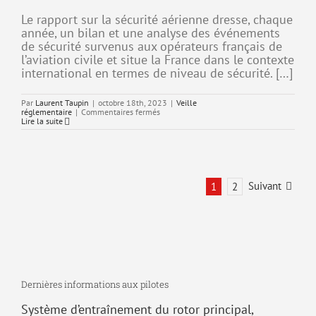
recherche
d’éventuel
Le rapport sur la sécurité aérienne dresse, chaque
changement
année, un bilan et une analyse des événements
de
couleur
de sécurité survenus aux opérateurs français de
de
l’aviation civile et situe la France dans le contexte
l’huile
international en termes de niveau de sécurité. […]
Par
Laurent Taupin
|
octobre 18th, 2023
|
Veille
sur
réglementaire
|
Commentaires fermés
Rapport
Lire la suite
sur
la
sécurité
aérienne
2022
Suivant
1
2
Dernières informations aux pilotes
Système d’entraînement du rotor principal,