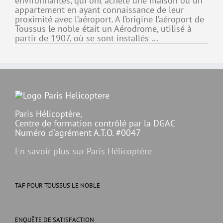
environnantes, qui ont acheté une maison ou un
appartement en ayant connaissance de leur
proximité avec l’aéroport. A l’origine l’aéroport de
Toussus le noble était un Aérodrome, utilisé à
partir de 1907, où se sont installés ...
Paris Hélicoptère,
Centre de formation contrôlé par la DGAC
Numéro d'agrément A.T.O. #0047
En savoir plus sur Paris Hélicoptère
TAF POUR TOUSSUS LE NOBLE
ENQUÊTE DE SATISFACTION