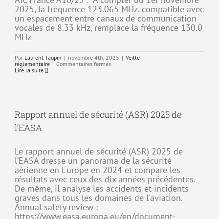
2025, la fréquence 123.065 MHz, compatible avec
un espacement entre canaux de communication
vocales de 8.33 kHz, remplace la fréquence 130.0
MHz
Par
Laurent Taupin
|
novembre 4th, 2025
|
Veille
sur
réglementaire
|
Commentaires fermés
AIC
Lire la suite
France
A10/25
:
Changement
de
fréquence
Rapport annuel de sécurité (ASR) 2025 de
130.0
l’EASA
Le rapport annuel de sécurité (ASR) 2025 de
l’EASA dresse un panorama de la sécurité
aérienne en Europe en 2024 et compare les
résultats avec ceux des dix années précédentes.
De même, il analyse les accidents et incidents
graves dans tous les domaines de l'aviation.
Annual safety review :
https://www.easa.europa.eu/en/document-