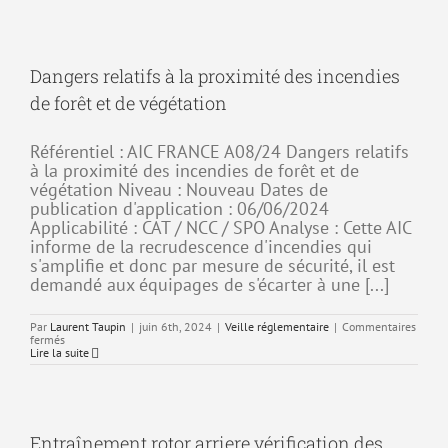
2025
:
Plan
de
retrait
Dangers relatifs à la proximité des incendies
d’aide
à
de forêt et de végétation
la
navigation
Référentiel : AIC FRANCE A08/24 Dangers relatifs
à la proximité des incendies de forêt et de
végétation Niveau : Nouveau Dates de
publication d'application : 06/06/2024
Applicabilité : CAT / NCC / SPO Analyse : Cette AIC
informe de la recrudescence d'incendies qui
s'amplifie et donc par mesure de sécurité, il est
demandé aux équipages de s'écarter à une [...]
Par
Laurent Taupin
|
juin 6th, 2024
|
Veille réglementaire
|
Commentaires
sur
fermés
Dangers
Lire la suite
relatifs
à
la
proximité
des
incendies
Entraînement rotor arriere vérification des
de