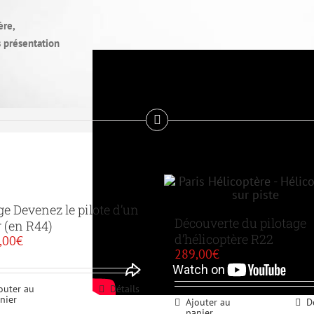
ère,
s présentation
ge Devenez le pilote d’un
Découverte du pilotage
r (en R44)
d’hélicoptère R22
,00
€
289,00
€
outer au
Détails
nier
Ajouter au
D
panier