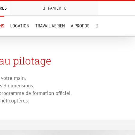
RES
PANIER
ONS
LOCATION
TRAVAIL AERIEN
A PROPOS
 au pilotage
 votre main.
s 3 dimensions.
 programme de formation officiel,
hélicoptères.