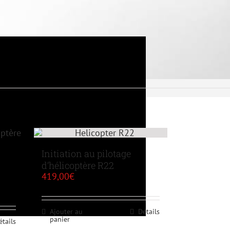
Initiation au pilotage
d’hélicoptère R22
419,00
€
Ajouter au
Détails
panier
étails