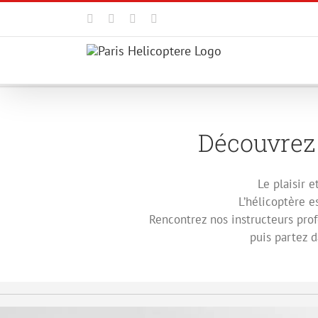
Passer
au
Facebook
X
YouTube
Instagram
contenu
Découvrez
Le plaisir 
L’hélicoptère 
Rencontrez nos instructeurs prof
puis partez 