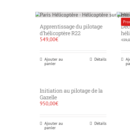
Pro
Apprentissage du pilotage
Déc
d’hélicoptère R22
hél
549,00
€
439,
Ajouter au
Détails
Aj
panier
pa
Initiation au pilotage de la
Gazelle
950,00
€
Ajouter au
Détails
panier