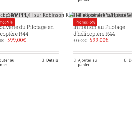
mo:-9%
Promo:-6%
ouverte du Pilotage en
Initiation au Pilotage
icoptère R44
d’hélicoptère R44
Le
Le
Le
Le
399,00
€
599,00
€
00
€
639,00
€
prix
prix
prix
prix
initial
actuel
initial
actuel
était :
est :
était :
est :
outer au
Détails
Ajouter au
D
439,00€.
399,00€.
639,00€.
599,00€.
nier
panier