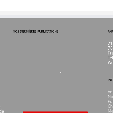
NOS DERNIÈRES PUBLICATIONS
PAR
21
78
Fr
Té
We
IN
Vo
No
Po
Ch
e
Me
 de