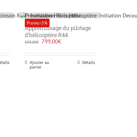
Promo:-5%
Apprentissage du pilotage
d’hélicoptère R44
Le
Le
799,00
€
839,00
€
prix
prix
initial
actuel
était :
est :
étails
Ajouter au
Détails
839,00€.
799,00€.
panier