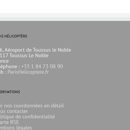
IS HÉLICOPTÈRE
6, Aéroport de Toussus le Noble
117 Toussus Le Noble
ance
léphone :
+33 1 84 73 08 90
b :
ParisHelicoptere.fr
FORMATIONS
ir nos coordonnées en détail
us contacter
litique de confidentialité
arte RSE
ntions légales