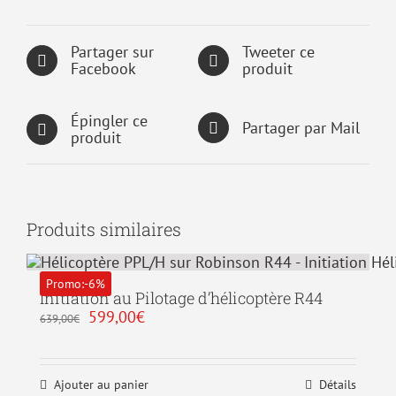
Partager sur
Tweeter ce
Facebook
produit
Épingler ce
Partager par Mail
produit
Produits similaires
Promo:-6%
Initiation au Pilotage d’hélicoptère R44
Le
Le
599,00
€
639,00
€
prix
prix
initial
actuel
était :
est :
639,00€.
599,00€.
Ajouter au panier
Détails