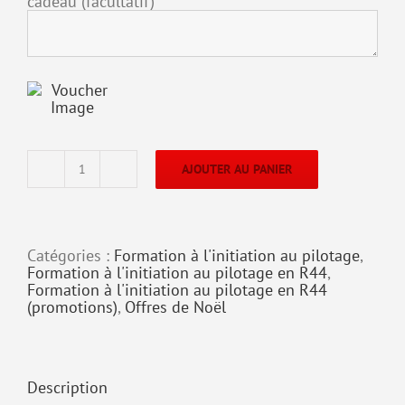
cadeau
(facultatif)
AJOUTER AU PANIER
quantité
de
Découverte
du
Pilotage
Catégories :
Formation à l'initiation au pilotage
,
en
Formation à l'initiation au pilotage en R44
,
hélicoptère
Formation à l'initiation au pilotage en R44
R44
(promotions)
,
Offres de Noël
Description