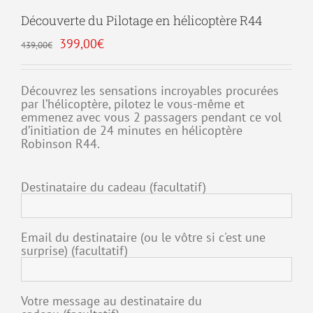
Découverte du Pilotage en hélicoptère R44
Le
Le
399,00
€
439,00
€
prix
prix
initial
actuel
était :
est :
Découvrez les sensations incroyables procurées
439,00€.
399,00€.
par l’hélicoptère, pilotez le vous-même et
emmenez avec vous 2 passagers pendant ce vol
d’initiation de 24 minutes en hélicoptère
Robinson R44.
Destinataire du cadeau
(facultatif)
Email du destinataire (ou le vôtre si c'est une
surprise)
(facultatif)
Votre message au destinataire du