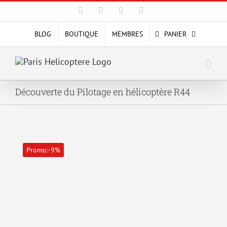
Passer
Facebook
X
YouTube
Instagram
au
contenu
BLOG
BOUTIQUE
MEMBRES
PANIER
Découverte du Pilotage en hélicoptère R44
Promo:-9%