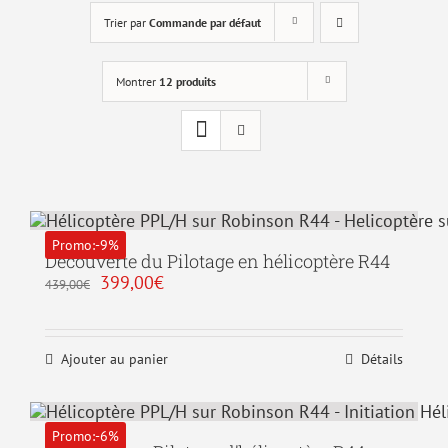
Trier par
Commande par défaut
Montrer
12 produits
Promo:-9%
Découverte du Pilotage en hélicoptère R44
Le
Le
399,00
€
439,00
€
prix
prix
initial
actuel
était :
est :
439,00€.
399,00€.
Ajouter au panier
Détails
Promo:-6%