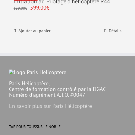
Initiation au Pilotage d’hélicoptère R44
Le
Le
599,00
€
639,00
€
prix
prix
initial
actuel
était :
est :
639,00€.
599,00€.
Ajouter au panier
Détails
Paris Hélicoptère,
Centre de formation contrôlé par la DGAC
Numéro d'agrément A.T.O. #0047
En savoir plus sur Paris Hélicoptère
TAF POUR TOUSSUS LE NOBLE