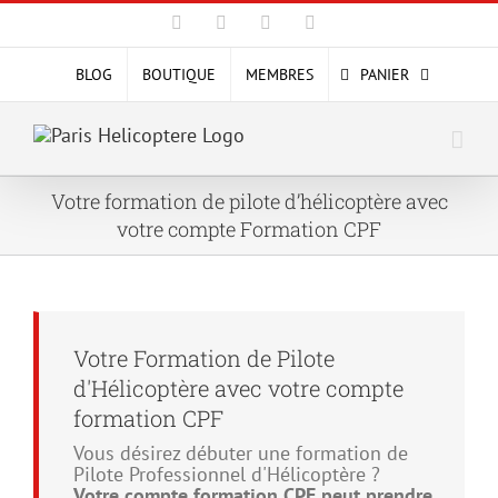
Passer
Facebook
X
YouTube
Instagram
au
contenu
BLOG
BOUTIQUE
MEMBRES
PANIER
Votre formation de pilote d’hélicoptère avec
votre compte Formation CPF
Votre Formation de Pilote
d'Hélicoptère avec votre compte
formation CPF
Vous désirez débuter une formation de
Pilote Professionnel d'Hélicoptère ?
Votre compte formation CPF peut prendre