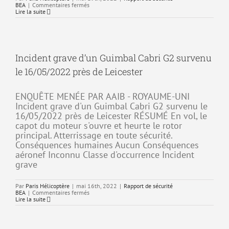
sur
BEA
|
Commentaires fermés
Accident
Lire la suite
de
l’Airbus
AS355
immatriculé
N448JM
survenu
Incident grave d’un Guimbal Cabri G2 survenu
le
19/05/2022
le 16/05/2022 près de Leicester
à
Delray
Beach
ENQUÊTE MENÉE PAR AAIB - ROYAUME-UNI
Incident grave d'un Guimbal Cabri G2 survenu le
16/05/2022 près de Leicester RÉSUMÉ En vol, le
capot du moteur s'ouvre et heurte le rotor
principal. Atterrissage en toute sécurité.
Conséquences humaines Aucun Conséquences
aéronef Inconnu Classe d'occurrence Incident
grave
Par
Paris Hélicoptère
|
mai 16th, 2022
|
Rapport de sécurité
sur
BEA
|
Commentaires fermés
Incident
Lire la suite
grave
d’un
Guimbal
Cabri