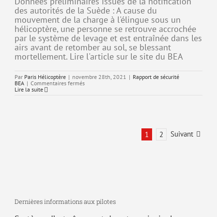
Données préliminaires issues de la notification
des autorités de la Suède : A cause du
mouvement de la charge à l'élingue sous un
hélicoptère, une personne se retrouve accrochée
par le système de levage et est entraînée dans les
airs avant de retomber au sol, se blessant
mortellement. Lire l'article sur le site du BEA
Par
Paris Hélicoptère
|
novembre 28th, 2021
|
Rapport de sécurité
sur
BEA
|
Commentaires fermés
Accident
Lire la suite
de
l’Airbus
AS350
immatriculé
LN-
OYH
survenu
Suivant
1
2
le
16/11/2021
près
de
Sundsvall
Dernières informations aux pilotes