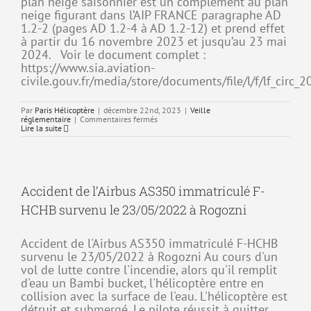
plan neige saisonnier est un complément au plan
neige figurant dans l’AIP FRANCE paragraphe AD
1.2-2 (pages AD 1.2-4 à AD 1.2-12) et prend effet
à partir du 16 novembre 2023 et jusqu’au 23 mai
2024. Voir le document complet :
https://www.sia.aviation-
civile.gouv.fr/media/store/documents/file/l/f/lf_circ_
Par
Paris Hélicoptère
|
décembre 22nd, 2023
|
Veille
sur
réglementaire
|
Commentaires fermés
PLAN
Lire la suite
NEIGE
SAISONNIER
HIVER
2023
–
2024
Accident de l’Airbus AS350 immatriculé F-
HCHB survenu le 23/05/2022 à Rogozni
Accident de l'Airbus AS350 immatriculé F-HCHB
survenu le 23/05/2022 à Rogozni Au cours d'un
vol de lutte contre l'incendie, alors qu'il remplit
d'eau un Bambi bucket, l'hélicoptère entre en
collision avec la surface de l'eau. L'hélicoptère est
détruit et submergé. Le pilote réussit à quitter