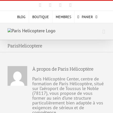
Passer
Facebook
X
YouTube
Instagram
au
contenu
BLOG
BOUTIQUE
MEMBRES
PANIER
ParisHelicoptere
À propos de
Paris Hélicoptère
Paris Hélicoptère Center, centre de
formation de Paris Hélicoptère, situé
sur l’aéroport de Toussus le Noble
(78117), vous propose de vous
former au sein d’une structure
particulièrement bien adaptée à vos
exigences de sérieux et de
compétence.