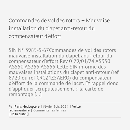
17
janvier
2024
portant
sur
Commandes de vol des rotors – Mauvaise
la
création
installation du clapet anti-retour du
d’une
ZIT
compensateur d’effort
SIN N° 3985-S-67Commandes de vol des rotors
mauvaise installation du clapet anti-retour du
compensateur d'effort Rev 0 29/01/24 AS350
AS550 AS355 AS555 Cette SIN informe des
mauvaises installations du clapet anti-retour (ref
8720 ou ref CRC24Z5AERO) du compensateur
d'effort de la commande de lacet. Et rappel donc
d'appliquer scrupuleusement :- la carte de
remontage [...]
Par
Paris Hélicoptère
|
février 9th, 2024
|
Veille
sur
réglementaire
|
Commentaires fermés
Commandes
Lire la suite
de
vol
des
rotors