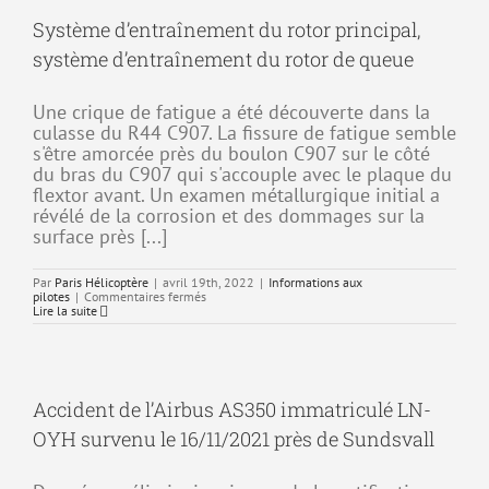
survenu
Système d’entraînement du rotor principal,
le
12/05/2022
à
système d’entraînement du rotor de queue
Aix-
les-
Milles
Une crique de fatigue a été découverte dans la
(13)
culasse du R44 C907. La fissure de fatigue semble
s'être amorcée près du boulon C907 sur le côté
du bras du C907 qui s'accouple avec le plaque du
flextor avant. Un examen métallurgique initial a
révélé de la corrosion et des dommages sur la
surface près [...]
Par
Paris Hélicoptère
|
avril 19th, 2022
|
Informations aux
sur
pilotes
|
Commentaires fermés
Système
Lire la suite
d’entraînement
du
rotor
principal,
système
d’entraînement
Accident de l’Airbus AS350 immatriculé LN-
du
rotor
OYH survenu le 16/11/2021 près de Sundsvall
de
queue