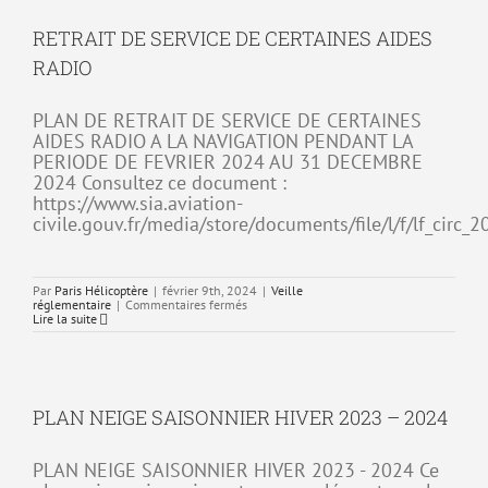
–
Mauvaise
RETRAIT DE SERVICE DE CERTAINES AIDES
installation
du
RADIO
clapet
anti-
retour
du
PLAN DE RETRAIT DE SERVICE DE CERTAINES
compensateur
AIDES RADIO A LA NAVIGATION PENDANT LA
d’effort
PERIODE DE FEVRIER 2024 AU 31 DECEMBRE
2024 Consultez ce document :
https://www.sia.aviation-
civile.gouv.fr/media/store/documents/file/l/f/lf_circ_
Par
Paris Hélicoptère
|
février 9th, 2024
|
Veille
sur
réglementaire
|
Commentaires fermés
RETRAIT
Lire la suite
DE
SERVICE
DE
CERTAINES
AIDES
RADIO
PLAN NEIGE SAISONNIER HIVER 2023 – 2024
PLAN NEIGE SAISONNIER HIVER 2023 - 2024 Ce