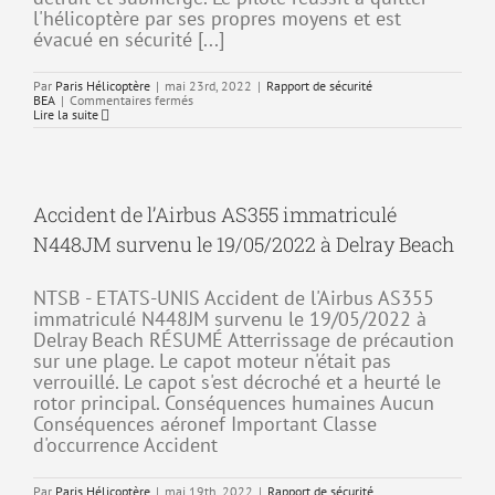
l'hélicoptère par ses propres moyens et est
évacué en sécurité [...]
Par
Paris Hélicoptère
|
mai 23rd, 2022
|
Rapport de sécurité
sur
BEA
|
Commentaires fermés
Accident
Lire la suite
de
l’Airbus
AS350
immatriculé
F-
HCHB
Accident de l’Airbus AS355 immatriculé
survenu
le
N448JM survenu le 19/05/2022 à Delray Beach
23/05/2022
à
Rogozni
NTSB - ETATS-UNIS Accident de l'Airbus AS355
immatriculé N448JM survenu le 19/05/2022 à
Delray Beach RÉSUMÉ Atterrissage de précaution
sur une plage. Le capot moteur n'était pas
verrouillé. Le capot s'est décroché et a heurté le
rotor principal. Conséquences humaines Aucun
Conséquences aéronef Important Classe
d'occurrence Accident
Par
Paris Hélicoptère
|
mai 19th, 2022
|
Rapport de sécurité