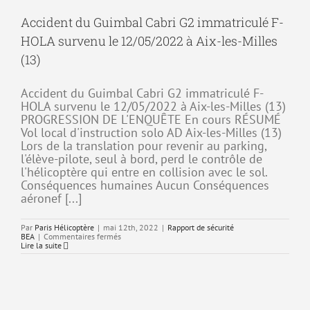
G2
survenu
Accident du Guimbal Cabri G2 immatriculé F-
le
16/05/2022
HOLA survenu le 12/05/2022 à Aix-les-Milles
près
de
(13)
Leicester
Accident du Guimbal Cabri G2 immatriculé F-
HOLA survenu le 12/05/2022 à Aix-les-Milles (13)
PROGRESSION DE L'ENQUÊTE En cours RÉSUMÉ
Vol local d'instruction solo AD Aix-les-Milles (13)
Lors de la translation pour revenir au parking,
l'élève-pilote, seul à bord, perd le contrôle de
l'hélicoptère qui entre en collision avec le sol.
Conséquences humaines Aucun Conséquences
aéronef [...]
Par
Paris Hélicoptère
|
mai 12th, 2022
|
Rapport de sécurité
sur
BEA
|
Commentaires fermés
Accident
Lire la suite
du
Guimbal
Cabri
G2
immatriculé
F-
HOLA