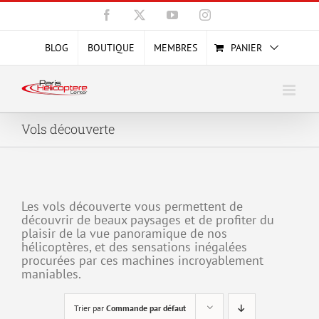
Passer
Facebook
X
YouTube
Instagram
au
contenu
BLOG
BOUTIQUE
MEMBRES
PANIER
Vols découverte
Les vols découverte vous permettent de
découvrir de beaux paysages et de profiter du
plaisir de la vue panoramique de nos
hélicoptères, et des sensations inégalées
procurées par ces machines incroyablement
maniables.
Trier par
Commande par défaut