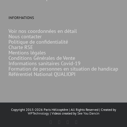
INFORMATIONS
Voir nos coordonnées en détail
Nous contacter
Politique de confidentialité
Charte RSE
Mentions légales
Conditions Générales de Vente
Informations sanitaires Covid-19
Formation de personnes en situation de handicap
Référentiel National QUALIOPI
Copyright 2015-
2026 Paris Hélicoptère | All Rights Reserved | Created by
WPTechnology
| Videos created by
See You Dancin
Facebook
X
YouTube
Instagram