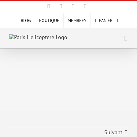
Passer
Facebook
X
YouTube
Instagram
au
contenu
BLOG
BOUTIQUE
MEMBRES
PANIER
Suivant