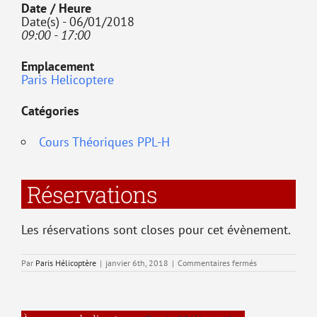
Date / Heure
Date(s) - 06/01/2018
09:00 - 17:00
Emplacement
Paris Helicoptere
Catégories
Cours Théoriques PPL-H
Réservations
Les réservations sont closes pour cet évènement.
sur
Par
Paris Hélicoptère
|
janvier 6th, 2018
|
Commentaires fermés
T1
–
Connaissances
générales
de