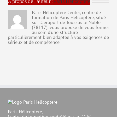
À propos de l'auteur :
Paris Hélicoptère
l’aéronef
Paris Hélicoptère Center, centre de
formation de Paris Hélicoptère, situé
sur l’aéroport de Toussus le Noble
(78117), vous propose de vous former
au sein d’une structure
particulièrement bien adaptée à vos exigences de
sérieux et de compétence.
Paris Hélicoptère,
Centre de formation contrôlé par la DGAC