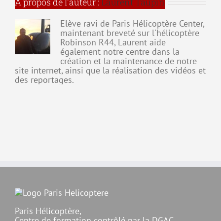
À propos de l'auteur :
Laurent Taupin
l’aéronef
Elève ravi de Paris Hélicoptère Center,
maintenant breveté sur l'hélicoptère
Robinson R44, Laurent aide
également notre centre dans la
création et la maintenance de notre
site internet, ainsi que la réalisation des vidéos et
des reportages.
Paris Hélicoptère,
Centre de formation contrôlé par la DGAC