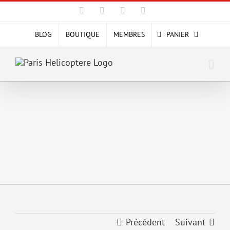
Passer
Facebook
X
YouTube
Instagram
au
contenu
BLOG
BOUTIQUE
MEMBRES
PANIER
Précédent
Suivant