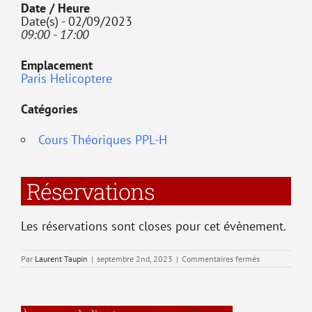
Date / Heure
Date(s) - 02/09/2023
09:00 - 17:00
Emplacement
Paris Helicoptere
Catégories
Cours Théoriques PPL-H
Réservations
Les réservations sont closes pour cet évènement.
sur
Par
Laurent Taupin
|
septembre 2nd, 2023
|
Commentaires fermés
T1
–
Connaissances
générales
de