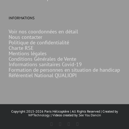
INFORMATIONS
Voir nos coordonnées en détail
Nous contacter
Politique de confidentialité
Charte RSE
Mentions légales
Conditions Générales de Vente
Informations sanitaires Covid-19
Formation de personnes en situation de handicap
Référentiel National QUALIOPI
Copyright 2015-
2026 Paris Hélicoptère | All Rights Reserved | Created by
WPTechnology
| Videos created by
See You Dancin
Facebook
X
YouTube
Instagram