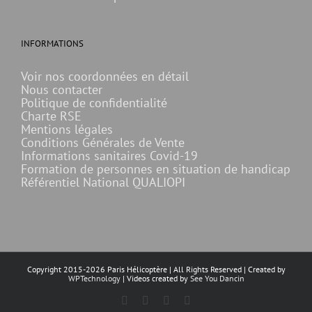
INFORMATIONS
Voir nos coordonnées en détail
Nous contacter
Politique de confidentialité
Charte RSE
Mentions légales
Conditions Générales de Vente
Informations sanitaires Covid-19
Formation de personnes en situation de handicap
Référentiel National QUALIOPI
Copyright 2015-
2026 Paris Hélicoptère | All Rights Reserved | Created by
WPTechnology
| Videos created by
See You Dancin
Facebook
X
YouTube
Instagram