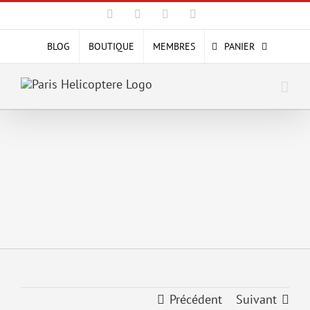
Passer
Facebook
X
YouTube
Instagram
au
contenu
BLOG
BOUTIQUE
MEMBRES
PANIER
Précédent
Suivant