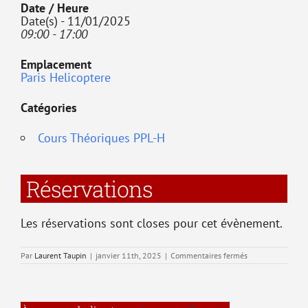
Date / Heure
Date(s) - 11/01/2025
09:00 - 17:00
Emplacement
Paris Helicoptere
Catégories
Cours Théoriques PPL-H
Réservations
Les réservations sont closes pour cet évènement.
sur
Par
Laurent Taupin
|
janvier 11th, 2025
|
Commentaires fermés
T1
–
Connaissances
générales
de