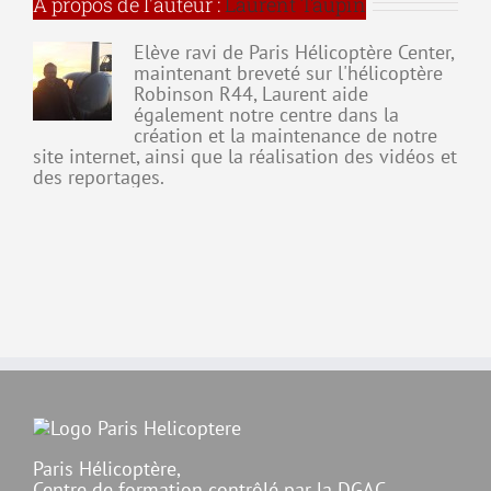
À propos de l'auteur :
Laurent Taupin
l’aéronef
Elève ravi de Paris Hélicoptère Center,
maintenant breveté sur l'hélicoptère
Robinson R44, Laurent aide
également notre centre dans la
création et la maintenance de notre
site internet, ainsi que la réalisation des vidéos et
des reportages.
Paris Hélicoptère,
Centre de formation contrôlé par la DGAC