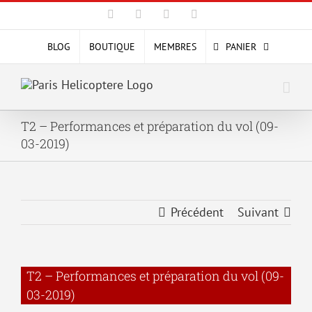
Passer
Facebook
X
YouTube
Instagram
au
contenu
BLOG
BOUTIQUE
MEMBRES
PANIER
T2 – Performances et préparation du vol (09-
03-2019)
Précédent
Suivant
T2 – Performances et préparation du vol (09-
03-2019)