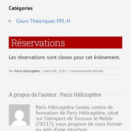
Catégories
Cours Théoriques PPL-H
Réservations
Les réservations sont closes pour cet évènement.
sur
Par
Paris Hélicoptère
|
mars 9th, 2019
|
Commentaires fermés
T2
–
Performances
et
préparation
À propos de l'auteur :
Paris Hélicoptère
du
vol
(09-
03-
Paris Hélicoptère Center, centre de
2019)
formation de Paris Hélicoptère, situé
sur l’aéroport de Toussus le Noble
(78117), vous propose de vous former
au sein d’une structure