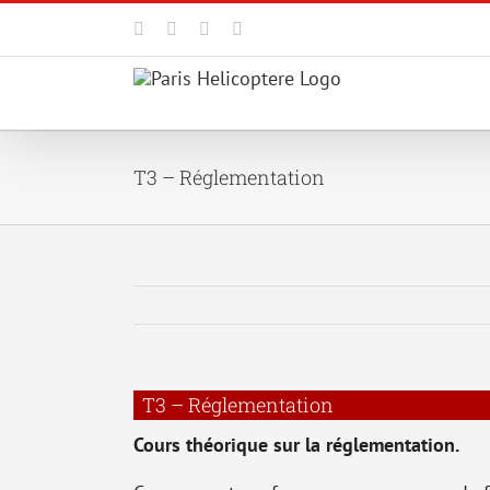
Passer
au
Facebook
X
YouTube
Instagram
contenu
T3 – Réglementation
T3 – Réglementation
Cours théorique sur la réglementation.