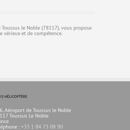
 de Toussus le Noble (78117), vous propose
de sérieux et de compétence.
IS HÉLICOPTÈRE
6, Aéroport de Toussus le Noble
117 Toussus Le Noble
ance
léphone :
+33 1 84 73 08 90