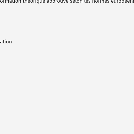
ormation théorique approuvé selon les normes européen
lation