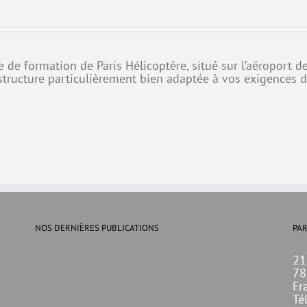
re de formation de Paris Hélicoptère, situé sur l’aéroport
structure particulièrement bien adaptée à vos exigences 
NOS DERNIÈRES PUBLICATIONS
PAR
21
78
Fr
Té