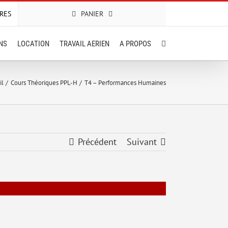
RES
PANIER
ONS
LOCATION
TRAVAIL AERIEN
A PROPOS
il
Cours Théoriques PPL-H
T4 – Performances Humaines
Précédent
Suivant