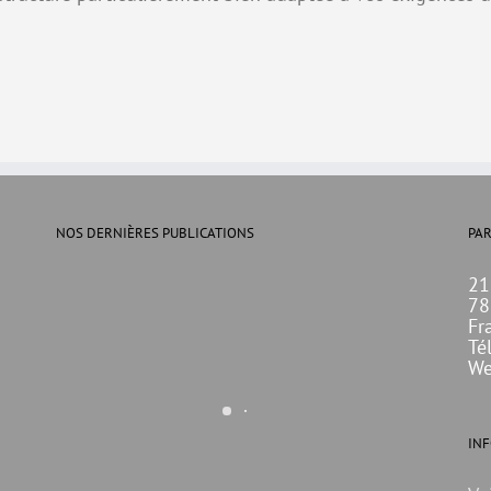
NOS DERNIÈRES PUBLICATIONS
PAR
21
78
Fr
Té
We
IN