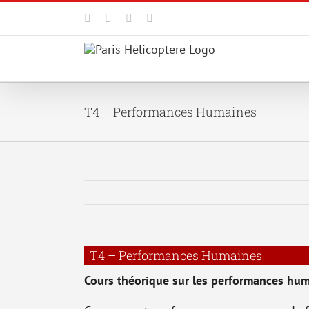
Passer
au
Facebook
X
YouTube
Instagram
contenu
T4 – Performances Humaines
T4 – Performances Humaines
Cours théorique sur les performances hum