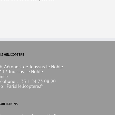
IS HÉLICOPTÈRE
6, Aéroport de Toussus le Noble
117 Toussus Le Noble
ance
léphone :
+33 1 84 73 08 90
b :
ParisHelicoptere.fr
FORMATIONS