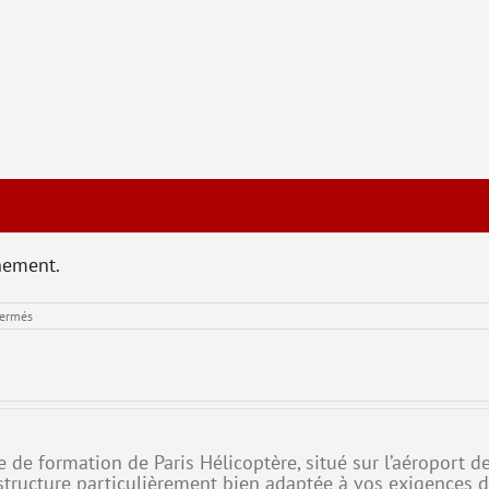
nement.
sur
fermés
T4
–
Performances
Humaines
re de formation de Paris Hélicoptère, situé sur l’aéroport
structure particulièrement bien adaptée à vos exigences 