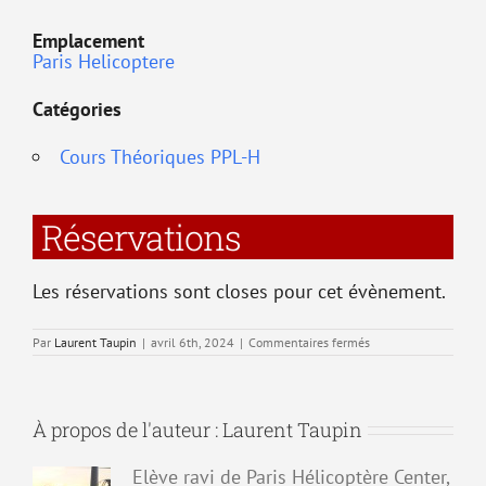
Emplacement
Paris Helicoptere
Catégories
Cours Théoriques PPL-H
Réservations
Les réservations sont closes pour cet évènement.
sur
Par
Laurent Taupin
|
avril 6th, 2024
|
Commentaires fermés
T6
–
Procédures
opérationnelles
À propos de l'auteur :
Laurent Taupin
Elève ravi de Paris Hélicoptère Center,