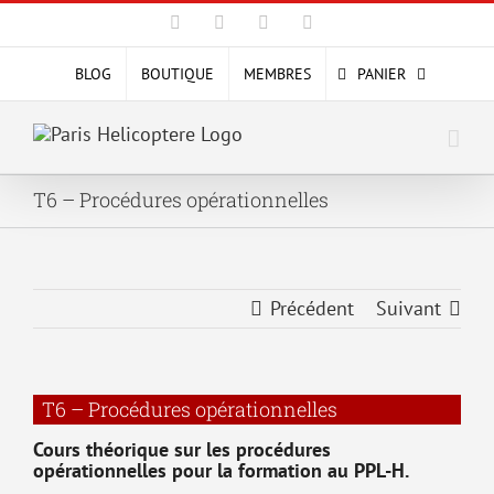
Passer
Facebook
X
YouTube
Instagram
au
contenu
BLOG
BOUTIQUE
MEMBRES
PANIER
T6 – Procédures opérationnelles
Précédent
Suivant
T6 – Procédures opérationnelles
Cours théorique sur les procédures
opérationnelles pour la formation au PPL-H.