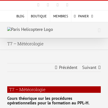
Passer
Facebook
X
YouTube
Instagram
au
contenu
BLOG
BOUTIQUE
MEMBRES
PANIER
T7 – Météorologie
Précédent
Suivant
T7 – Météorologie
Cours théorique sur les procédures
opérationnelles pour la formation au PPL-H.