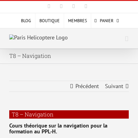
Passer
Facebook
X
YouTube
Instagram
au
contenu
BLOG
BOUTIQUE
MEMBRES
PANIER
T8 – Navigation
Précédent
Suivant
T8 – Navigation
Cours théorique sur la navigation pour la
formation au PPL-H.