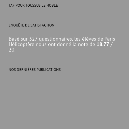
TAF POUR TOUSSUS LE NOBLE
ENQUÊTE DE SATISFACTION
Basé sur 327 questionnaires, les élèves de Paris
Hélicoptère nous ont donné la note de
18.77
/
20.
NOS DERNIÈRES PUBLICATIONS