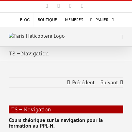
Passer
Facebook
X
YouTube
Instagram
au
contenu
BLOG
BOUTIQUE
MEMBRES
PANIER
T8 – Navigation
Précédent
Suivant
T8 – Navigation
Cours théorique sur la navigation pour la
formation au PPL-H.