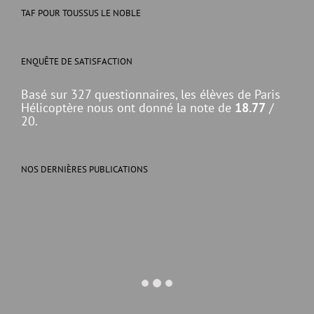
TAF POUR TOUSSUS LE NOBLE
ENQUÊTE DE SATISFACTION
Basé sur 327 questionnaires, les élèves de Paris
Hélicoptère nous ont donné la note de
18.77
/
20.
NOS DERNIÈRES PUBLICATIONS