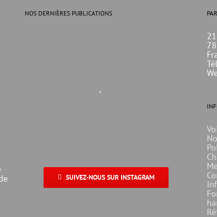
NOS DERNIÈRES PUBLICATIONS
PAR
21
78
Fr
Té
We
IN
Vo
No
Po
Ch
Me
e
Co
 de
SUIVEZ-NOUS SUR INSTAGRAM
In
Fo
ha
Ré