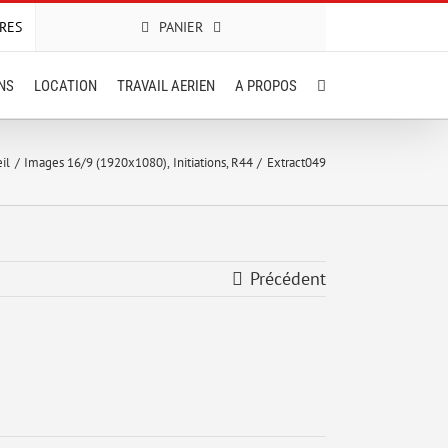
RES
PANIER
ONS
LOCATION
TRAVAIL AERIEN
A PROPOS
il
Images 16/9 (1920x1080)
Initiations
R44
Extract049
Précédent