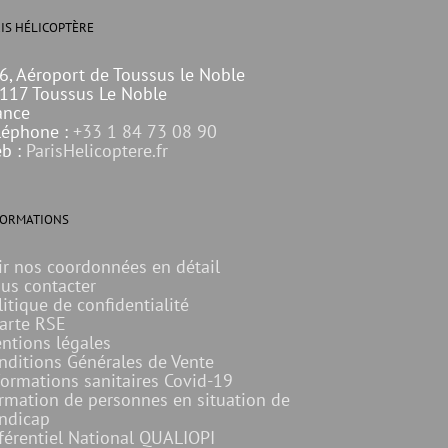
IS HÉLICOPTÈRE
6, Aéroport de Toussus le Noble
117 Toussus Le Noble
ance
léphone :
+33 1 84 73 08 90
b :
ParisHelicoptere.fr
FORMATIONS
ir nos coordonnées en détail
us contacter
litique de confidentialité
arte RSE
ntions légales
nditions Générales de Vente
formations sanitaires Covid-19
rmation de personnes en situation de
ndicap
férentiel National QUALIOPI