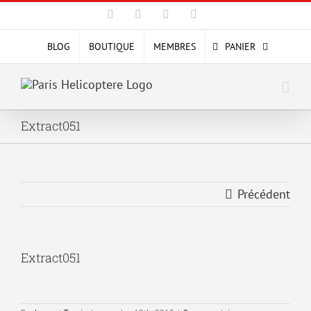
Passer
Facebook
X
YouTube
Instagram
au
contenu
BLOG
BOUTIQUE
MEMBRES
PANIER
Extract051
Précédent
Extract051