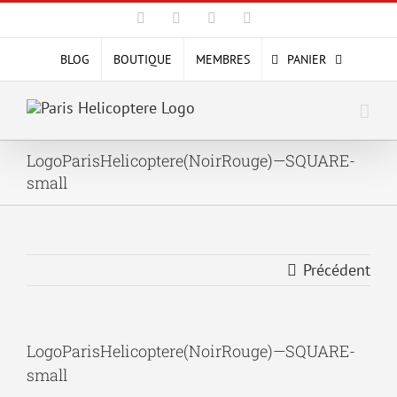
Passer
Facebook
X
YouTube
Instagram
au
contenu
BLOG
BOUTIQUE
MEMBRES
PANIER
LogoParisHelicoptere(NoirRouge)—SQUARE-
small
Précédent
LogoParisHelicoptere(NoirRouge)—SQUARE-
small