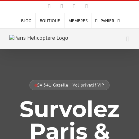
Passer
Facebook
X
YouTube
Instagram
au
contenu
BLOG
BOUTIQUE
MEMBRES
PANIER
SA 341 Gazelle · Vol privatif VIP
Survolez
Paris &