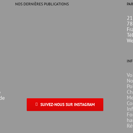
NOS DERNIÈRES PUBLICATIONS
PAR
21
78
Fr
Té
We
IN
Vo
No
Po
Ch
e
Me
 de
Co
SUIVEZ-NOUS SUR INSTAGRAM
In
Fo
ha
Ré