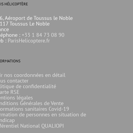
IS HÉLICOPTÈRE
6, Aéroport de Toussus le Noble
117 Toussus Le Noble
ance
léphone :
+33 1 84 73 08 90
b :
ParisHelicoptere.fr
FORMATIONS
ir nos coordonnées en détail
us contacter
litique de confidentialité
arte RSE
ntions légales
nditions Générales de Vente
formations sanitaires Covid-19
rmation de personnes en situation de
ndicap
férentiel National QUALIOPI