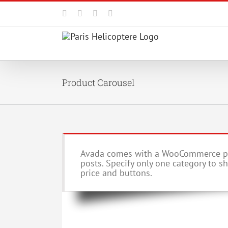
Passer
au
Facebook
X
YouTube
Instagram
contenu
Product Carousel
Avada comes with a WooCommerce prod
posts. Specify only one category to s
price and buttons.