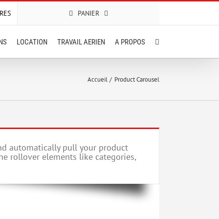
RES
PANIER
ONS
LOCATION
TRAVAIL AERIEN
A PROPOS
Accueil
Product Carousel
d automatically pull your product
he rollover elements like categories,
Journée
gastronomique
en
Bourgogne,
Journée
retour
oenologiques