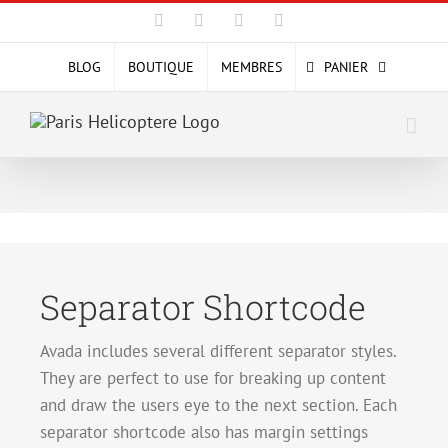
Passer
Facebook
X
YouTube
Instagram
au
contenu
BLOG
BOUTIQUE
MEMBRES
PANIER
Separator Shortcode
Avada includes several different separator styles.
They are perfect to use for breaking up content
and draw the users eye to the next section. Each
separator shortcode also has margin settings