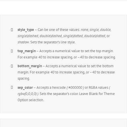
style_type
– Can be one of these values:
none, single, double,
single|dashed, double|dashed, single|dotted, double|dotted,
or
shadow
. Sets the separator’s line style.
top_margin
– Accepts a numerical value to set the top margin.
For example
40
to increase spacing, or –
40
to decrease spacing.
bottom_margin
– Accepts a numerical value to set the bottom
margin. For example
40
to increase spacing, or –
40
to decrease
spacing.
sep_color
– Accepts a hexcode
( #000000 )
or RGBA values
(
rgba(0,0,0,0) )
. Sets the separator’s color. Leave Blank for Theme
Option selection.