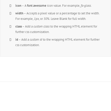
icon
– A
font awesome
icon value. For example,
fa-glass
.
width
– Accepts a pixel value or a percentage to set the width.
For example,
1px,
or
50%
. Leave Blank for full width.
class
– Add a
custom class
to the wrapping HTML element for
further css customization.
id
– Add a
custom id
to the wrapping HTML element for further
css customization.
Join The 100,000+