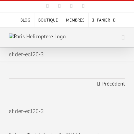
Passer
Facebook
X
YouTube
Instagram
au
contenu
BLOG
BOUTIQUE
MEMBRES
PANIER
slider-ec120-3
Précédent
slider-ec120-3