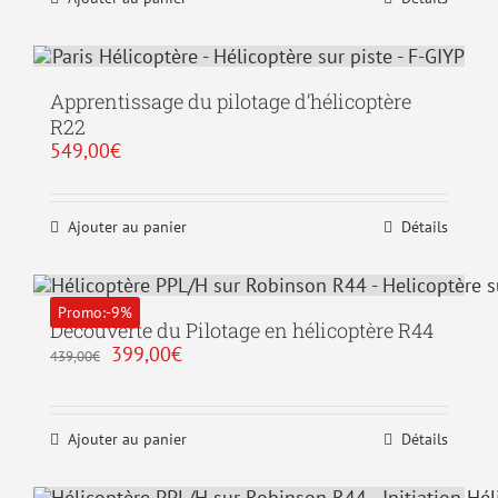
Apprentissage du pilotage d’hélicoptère
R22
549,00
€
Ajouter au panier
Détails
Promo:-9%
Découverte du Pilotage en hélicoptère R44
Le
Le
399,00
€
439,00
€
prix
prix
initial
actuel
était :
est :
439,00€.
399,00€.
Ajouter au panier
Détails