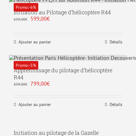
Promo:-6%
Initiation au Pilotage d’hélicoptère R44
Le
Le
599,00
€
639,00
€
prix
prix
initial
actuel
était :
est :
639,00€.
599,00€.
Ajouter au panier
Détails
Promo:-5%
Apprentissage du pilotage d’hélicoptère
R44
Le
Le
799,00
€
839,00
€
prix
prix
initial
actuel
était :
est :
Ajouter au panier
Détails
839,00€.
799,00€.
Initiation au pilotage de la Gazelle