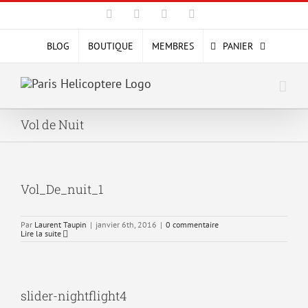
Passer
Facebook
X
YouTube
Instagram
au
contenu
BLOG
BOUTIQUE
MEMBRES
PANIER
Vol de Nuit
Vol_De_nuit_1
Par
Laurent Taupin
|
janvier 6th, 2016
|
0 commentaire
Lire la suite
slider-nightflight4