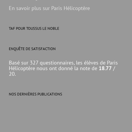
En savoir plus sur Paris Hélicoptère
TAF POUR TOUSSUS LE NOBLE
ENQUÊTE DE SATISFACTION
Basé sur 327 questionnaires, les élèves de Paris
Hélicoptère nous ont donné la note de
18.77
/
20.
NOS DERNIÈRES PUBLICATIONS