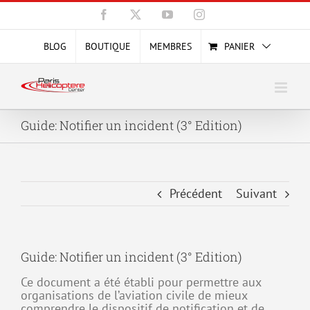
Passer
Facebook
X
YouTube
Instagram
au
contenu
BLOG
BOUTIQUE
MEMBRES
PANIER
Guide: Notifier un incident (3° Edition)
Précédent
Suivant
Guide: Notifier un incident (3° Edition)
Ce document a été établi pour permettre aux
organisations de l’aviation civile de mieux
comprendre le dispositif de notification et de