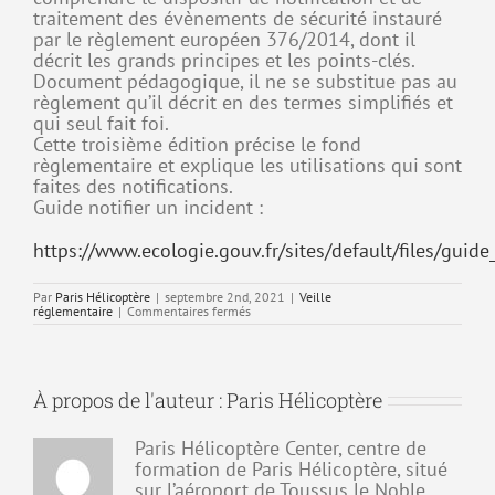
traitement des évènements de sécurité instauré
par le règlement européen 376/2014, dont il
décrit les grands principes et les points-clés.
Document pédagogique, il ne se substitue pas au
règlement qu’il décrit en des termes simplifiés et
qui seul fait foi.
Cette troisième édition précise le fond
règlementaire et explique les utilisations qui sont
faites des notifications.
Guide notifier un incident :
https://www.ecologie.gouv.fr/sites/default/files/guide
Par
Paris Hélicoptère
|
septembre 2nd, 2021
|
Veille
sur
réglementaire
|
Commentaires fermés
Guide:
Notifier
un
incident
(3°
À propos de l'auteur :
Paris Hélicoptère
Edition)
Paris Hélicoptère Center, centre de
formation de Paris Hélicoptère, situé
sur l’aéroport de Toussus le Noble